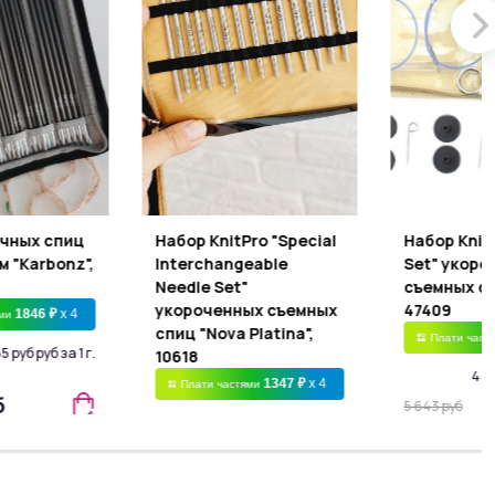
очных спиц
Набор KnitPro "Special
Набор Knit
м "Karbonz",
Interchangeable
Set" укоро
Needle Set"
съемных сп
укороченных съемных
47409
1846 ₽
x 4
ями
спиц "Nova Platina",
Плати част
5 руб руб за 1 г.
10618
4 79
1347 ₽
x 4
Плати частями
б
5 643 руб
5 390 руб руб за 1 г.
4 797 ру
6 341 руб
5 390 руб