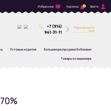
Избранное
Корзина
Войти
+7 (914)
Перезвоните
мне
941-31-11
ты
Готовые изделия
Большая распродажа бобинами
Товары из кашемира
 70%