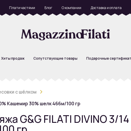
Плати частями
Блог
О компании
Доставка и оплата
Хиты продаж
Сопутствующие товары
Подарочные сертифика
есовки с шёлком
70% Кашемир 30% шелк 466м/100 гр
жа G&G FILATI DIVINO 3/14
00 гр