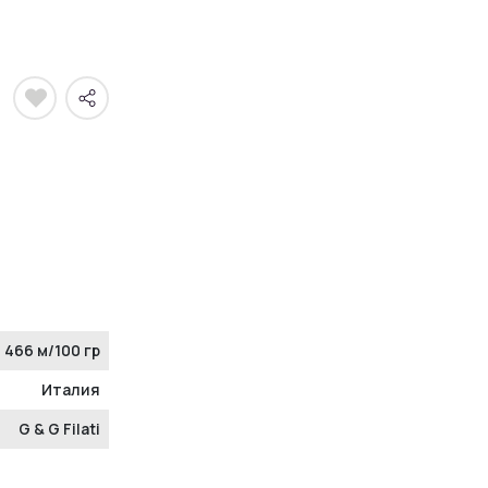
466 м/100 гр
Италия
G & G Filati