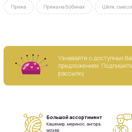
Пряжа
Пряжа на бобинах
Шёлк, смесо
Узнавайте о доступных Ва
предложениях. Подпишите
рассылку
Большой ассортимент
Кашемир, меринос, ангора,
мохер