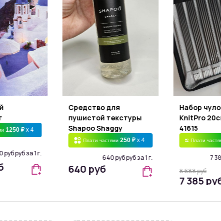
й
Средство для
Набор чул
т
пушистой текстуры
KnitPro 20с
Shapoo Shaggy
41615
1250 ₽
x 4
ми
250 ₽
x 4
Плати частями
Плати част
 руб руб за 1 г.
640 руб руб за 1 г.
7 38
б
640 руб
8 688 руб
7 385 ру