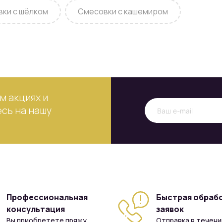
вки с шёлком
Смесовки с кашемиром
м акциях и
сь на нашу
Профессиональная
Быстрая обраб
консультация
заявок
Вы приобретете пряжу,
Отправка в течени