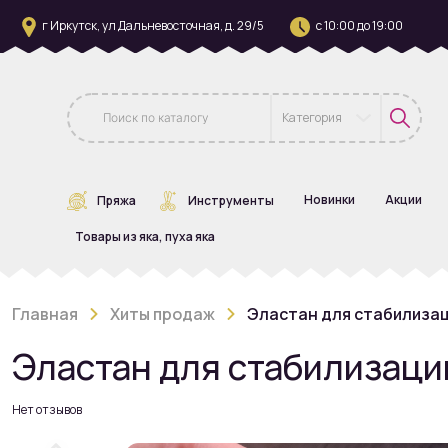
г Иркутск, ул Дальневосточная, д. 29/5
с 10:00 до 19:00
Категория
Новинки
Акции
Пряжа
Инструменты
Товары из яка, пуха яка
Главная
Хиты продаж
Эластан для стабилизац
Эластан для стабилизации
Нет отзывов