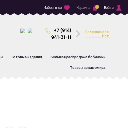
Избранное
Корзина
Войти
+7 (914)
Перезвоните
мне
941-31-11
ты
Готовые изделия
Большая распродажа бобинами
Товары из кашемира