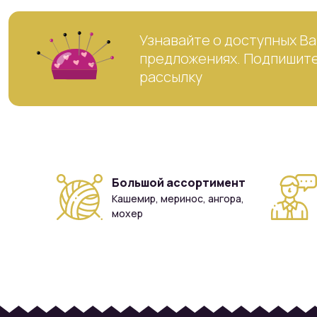
Узнавайте о доступных Ва
предложениях. Подпишите
рассылку
Большой ассортимент
Кашемир, меринос, ангора,
мохер