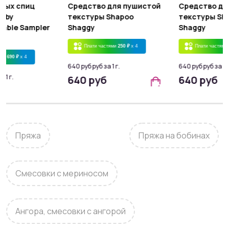
мных спиц
Средство для пушистой
Средство дл
omby
текстуры Shapoo
текстуры Sh
eable Sampler
Shaggy
Shaggy
4
Плати частями
250 ₽
x 4
Плати частями
ями
690 ₽
x 4
640 руб руб за 1 г.
640 руб руб за 1 г
а 1 г.
640 руб
640 руб
б
Пряжа
Пряжа на бобинах
Смесовки с мериносом
Ангора, смесовки с ангорой