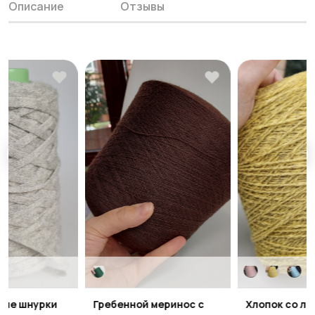
Описание
Отзывы
кие шнурки
Гребенной меринос с
Хлопок со ль