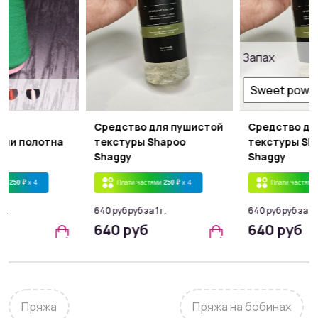
Запах
ля
Средство для пушистой
Средство дл
ции полотна
текстуры Shapoo
текстуры Sh
Shaggy
Shaggy
ями
250 ₽
x 4
Плати частями
250 ₽
x 4
Плати частями
 г.
640 руб руб за 1 г.
640 руб руб за 1 г
640 руб
640 руб
Пряжа
Пряжа на бобинах