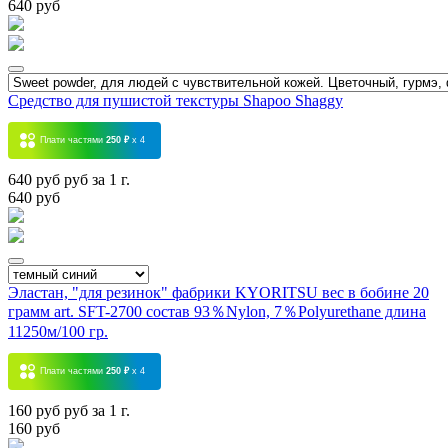
640 руб
Средство для пушистой текстуры Shapoo Shaggy
Плати частями
250 ₽
x 4
640 руб руб за 1 г.
640 руб
Эластан, "для резинок" фабрики KYORITSU вес в бобине 20
грамм art. SFT-2700 состав 93％Nylon, 7％Polyurethane длина
11250м/100 гр.
Плати частями
250 ₽
x 4
160 руб руб за 1 г.
160 руб