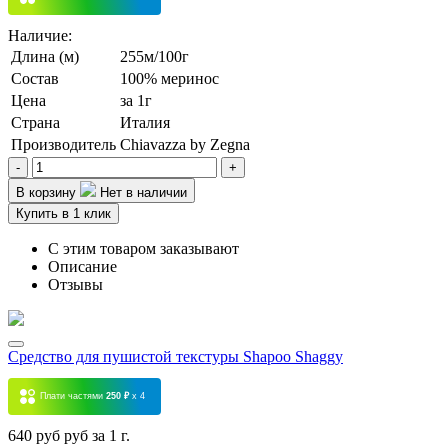
Наличие:
Длина (м)
255м/100г
Состав
100% меринос
Цена
за 1г
Страна
Италия
Производитель
Chiavazza by Zegna
-
+
В корзину
Нет в наличии
Купить в 1 клик
С этим товаром заказывают
Описание
Отзывы
Средство для пушистой текстуры Shapoo Shaggy
Плати частями
250 ₽
x 4
640 руб руб за 1 г.