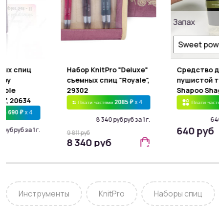
Запах
ных спиц
Набор KnitPro "Deluxe"
Средство 
mby
съемных спиц "Royale",
пушистой 
able
29302
Shapoo Sha
II", 20634
2085 ₽
x 4
Плати частями
Плати час
690 ₽
x 4
ями
8 340 руб руб за 1 г.
640
640 руб
 руб руб за 1 г.
9 811 руб
8 340 руб
б
Инструменты
KnitPro
Наборы спиц