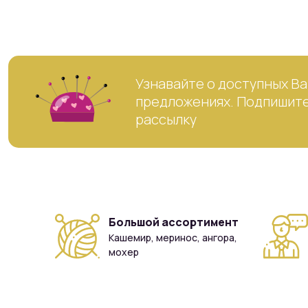
Узнавайте о доступных Ва
предложениях. Подпишите
рассылку
Большой ассортимент
Кашемир, меринос, ангора,
мохер