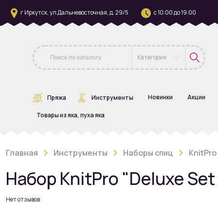
г Иркутск, ул Дальневосточная, д. 29/5
с 10:00 до 19:00
Категория
Новинки
Акции
Пряжа
Инструменты
Товары из яка, пуха яка
Главная
Инструменты
Наборы спиц
KnitPro
Набор KnitPro "Deluxe Set
Нет отзывов