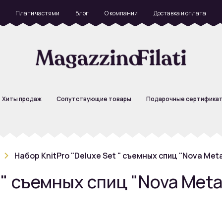
Плати частями
Блог
О компании
Доставка и оплата
Хиты продаж
Сопутствующие товары
Подарочные сертифика
Набор KnitPro "Deluxe Set " съемных спиц "Nova Metal
 " съемных спиц "Nova Metal