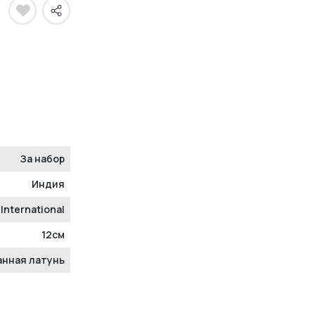
За набор
Индия
 International
12см
анная латунь