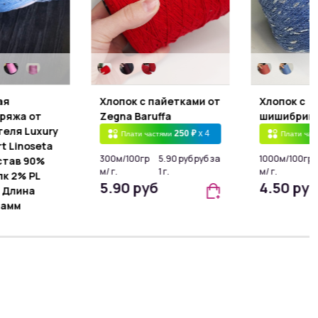
ая
Хлопок с пайетками от
Хлопок с
ряжа от
Zegna Baruffa
шишибрик
еля Luxury
250 ₽
x 4
Плати частями
Плати час
rt Linoseta
300м/100гр
5.90 руб руб за
1000м/100гр
став 90%
м/ г.
1 г.
м/ г.
к 2% PL
5.90 руб
4.50 руб
, Длина
рамм
250 ₽
x 4
тями
6.90 руб руб за
1 г.