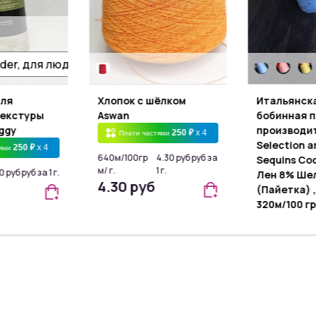
для
Хлопок с шёлком
Итальянск
текстуры
Aswan
бобинная п
ggy
производит
250 ₽
x 4
Плати частями
Selection a
250 ₽
x 4
тями
640м/100гр
4.30 руб руб за
Sequins Со
м/ г.
1 г.
 руб руб за 1 г.
Лен 8% Шел
4.30 руб
(Пайетка) 
320м/100 г
Плати час
320м/100гр
м/ г.
6.90 руб