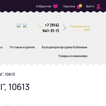
Избранное
Корзина
Войти
+7 (914)
Перезвоните
мне
941-31-11
ты
Готовые изделия
Большая распродажа бобинами
Товары из кашемира
", 10613
", 10613