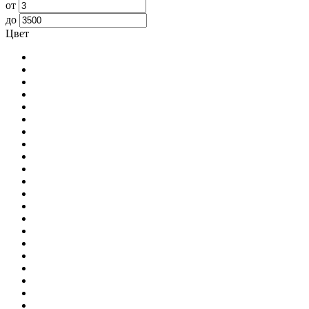
от
до
Цвет