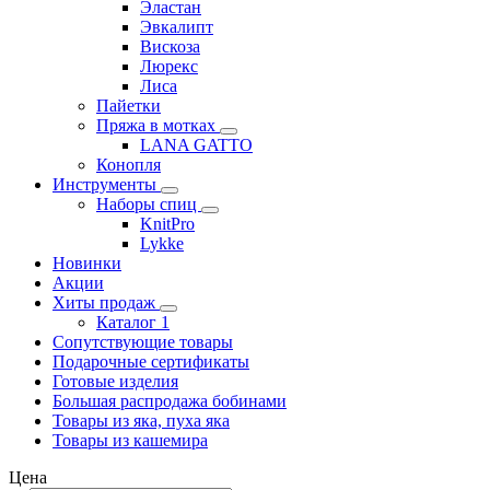
Эластан
Эвкалипт
Вискоза
Люрекс
Лиса
Пайетки
Пряжа в мотках
LANA GATTO
Конопля
Инструменты
Наборы спиц
KnitPro
Lykke
Новинки
Акции
Хиты продаж
Каталог 1
Сопутствующие товары
Подарочные сертификаты
Готовые изделия
Большая распродажа бобинами
Товары из яка, пуха яка
Товары из кашемира
Цена