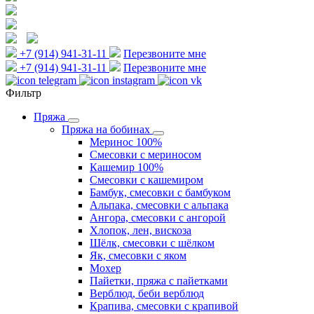
+7 (914) 941-31-11
Перезвоните мне
+7 (914) 941-31-11
Перезвоните мне
Фильтр
Пряжа
Пряжа на бобинах
Меринос 100%
Смесовки с мериносом
Кашемир 100%
Смесовки с кашемиром
Бамбук, смесовки с бамбуком
Альпака, смесовки с альпака
Ангора, смесовки с ангорой
Хлопок, лен, вискоза
Шёлк, смесовки с шёлком
Як, смесовки с яком
Мохер
Пайетки, пряжа с пайетками
Верблюд, беби верблюд
Крапива, смесовки с крапивой